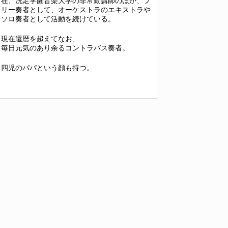
在、洗足学園音楽大学の非常勤講師のほか、フ
リー奏者として、オーケストラのエキストラや
ソロ奏者として活動を続けている。
現在還暦を超えてなお、
毎日元気のあり余るコントラバス奏者。
四児のパパという顔も持つ。